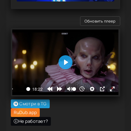
Обновить плеер
Смотри в TG
RuDub.app
Не работает?