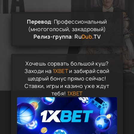
Перевод
: Профессиональный
(многоголосый, закадровый)
Релиз-группа
:
Ru
Dub
.TV
Хочешь сорвать большой куш?
Заходи на
1XBET
и забирай свой
щедрый бонус прямо сейчас!
Ставки, игры и казино уже ждут
тебя!
1XBET