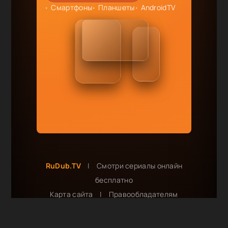
Смартфоны
Планшеты
AndroidTV
RuDub.TV
|
Смотри сериалы онлайн
бесплатно
Карта сайта
|
Правообладателям
Сотрудничество и реклама:
tvrudub@gmail.com