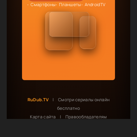
Смартфоны
Планшеты
AndroidTV
RuDub.TV
|
Смотри сериалы онлайн
бесплатно
Карта сайта
|
Правообладателям
Сотрудничество и реклама:
tvrudub@gmail.com