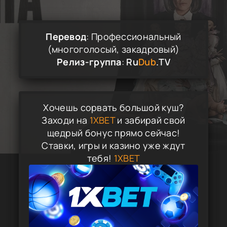
Перевод
: Профессиональный
(многоголосый, закадровый)
Релиз-группа
:
Ru
Dub
.TV
Хочешь сорвать большой куш?
Заходи на
1XBET
и забирай свой
щедрый бонус прямо сейчас!
Ставки, игры и казино уже ждут
тебя!
1XBET