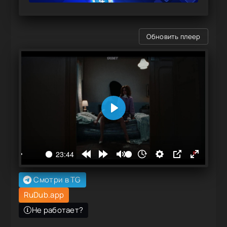
Обновить плеер
Смотри в TG
RuDub.app
Не работает?