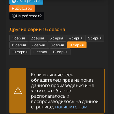
Смотри в TG
RuDub.app
Не работает?
Другие серии 16 сезона:
1 серия
2 серия
3 серия
4 серия
5 серия
6 серия
7 серия
8 серия
9 серия
10 серия
11 серия
12 серия
Если вы являетесь
обладателем прав на показ
данного произведения и не
хотите чтобы оно
располагалось и
воспроизводилось на данной
странице,
напишите нам
.