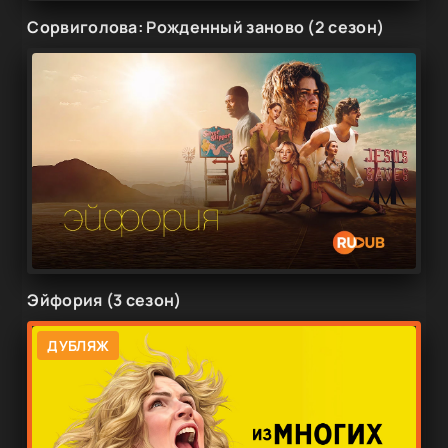
Сорвиголова: Рожденный заново (2 сезон)
Эйфория (3 сезон)
ДУБЛЯЖ