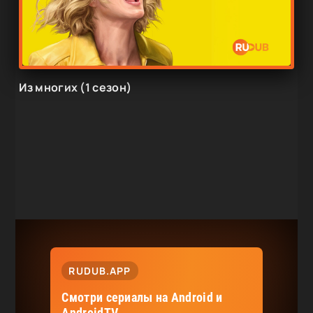
Из многих (1 сезон)
RUDUB.APP
Смотри сериалы на Android и
AndroidTV