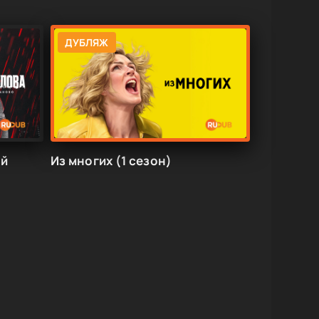
ДУБЛЯЖ
ый
Из многих (1 сезон)