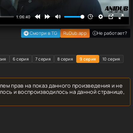
Смотри в TG
RuDub.app
Не работает?
рия
6 серия
7 серия
8 серия
9 серия
10 серия
лем прав на показ данного произведения и не
лось и воспроизводилось на данной странице,