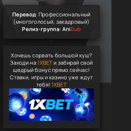
Перевод
: Профессиональный
(многоголосый, закадровый)
Релиз-группа
:
Ani
Dub
Хочешь сорвать большой куш?
Заходи на
1XBET
и забирай свой
щедрый бонус прямо сейчас!
Ставки, игры и казино уже ждут
тебя!
1XBET