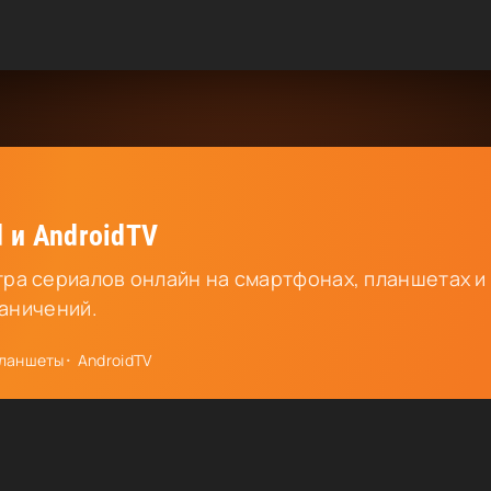
 и AndroidTV
ра сериалов онлайн на смартфонах, планшетах и
раничений.
ланшеты
AndroidTV
но