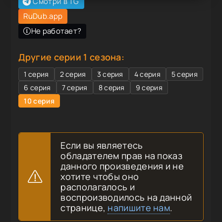
Смотри в TG
RuDub.app
Не работает?
Другие серии 1 сезона:
1 серия
2 серия
3 серия
4 серия
5 серия
6 серия
7 серия
8 серия
9 серия
10 серия
Если вы являетесь
обладателем прав на показ
данного произведения и не
хотите чтобы оно
располагалось и
воспроизводилось на данной
странице,
напишите нам
.