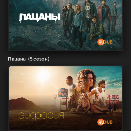
Пацаны (5 сезон)