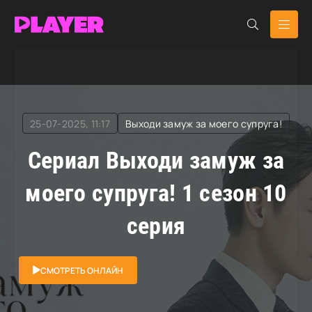
RuDub Player
»
Выходи замуж за моего супруга!
»
Выходи замуж за моего супруга!
25-07-2025, 11:17
Выходи замуж за моего супруга!
Сериал Выходи замуж за
моего супруга! 1 сезон 10
серия
СМОТРЕТЬ ОНЛАЙН