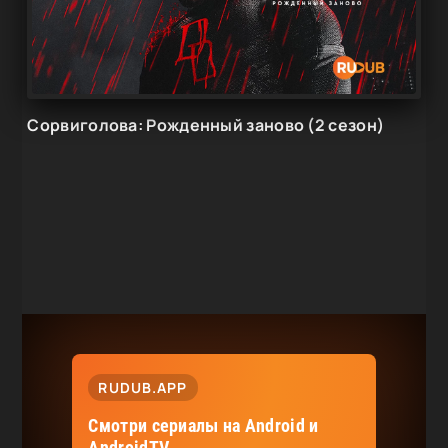
Сорвиголова: Рожденный заново (2 сезон)
RUDUB.APP
Смотри сериалы на Android и
AndroidTV