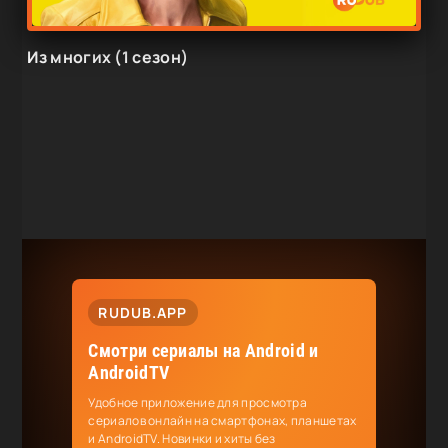
Из многих (1 сезон)
RUDUB.APP
Смотри сериалы на Android и
AndroidTV
Удобное приложение для просмотра
сериалов онлайн на смартфонах, планшетах
и AndroidTV. Новинки и хиты без