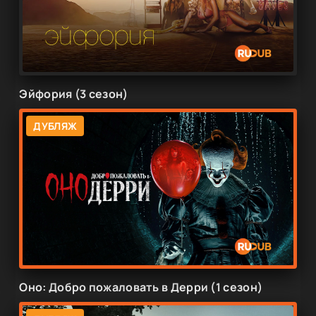
Эйфория (3 сезон)
ДУБЛЯЖ
Оно: Добро пожаловать в Дерри (1 сезон)