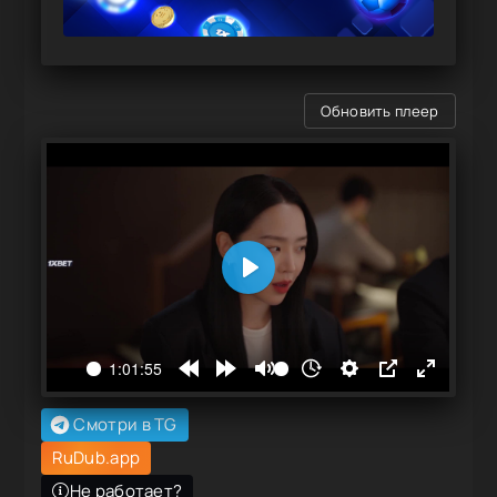
Обновить плеер
Смотри в TG
RuDub.app
Не работает?