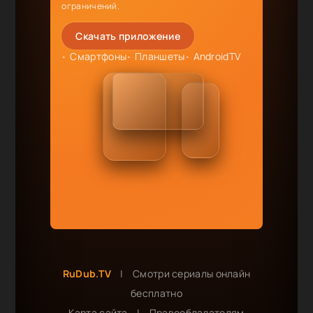
ограничений.
Скачать приложение
Смартфоны
Планшеты
AndroidTV
RuDub.TV
|
Смотри сериалы онлайн
бесплатно
Карта сайта
|
Правообладателям