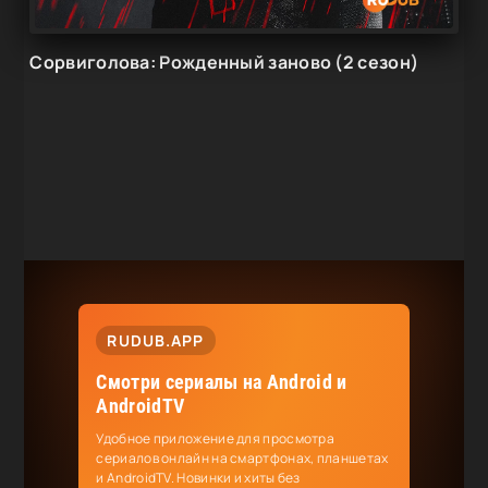
Сорвиголова: Рожденный заново (2 сезон)
RUDUB.APP
Смотри сериалы на Android и
AndroidTV
Удобное приложение для просмотра
сериалов онлайн на смартфонах, планшетах
и AndroidTV. Новинки и хиты без