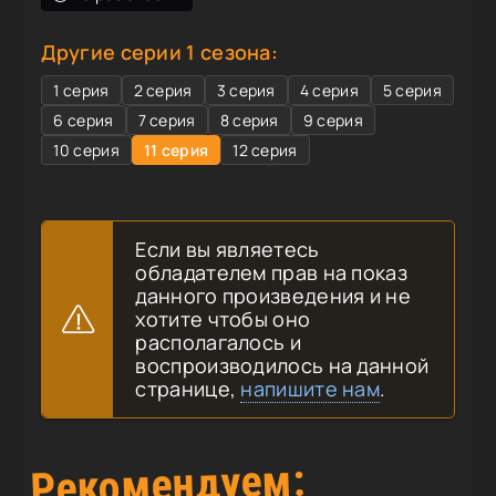
Другие серии 1 сезона:
1 серия
2 серия
3 серия
4 серия
5 серия
6 серия
7 серия
8 серия
9 серия
10 серия
11 серия
12 серия
Если вы являетесь
обладателем прав на показ
данного произведения и не
хотите чтобы оно
располагалось и
воспроизводилось на данной
странице,
напишите нам
.
Рекомендуем: