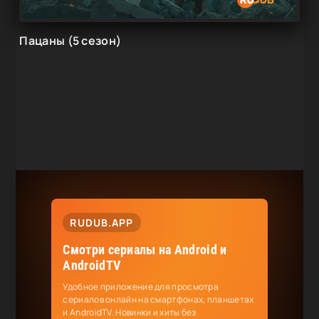
Пацаны (5 сезон)
RUDUB.APP
Смотри сериалы на Android и
AndroidTV
Удобное приложение для просмотра
сериалов онлайн на смартфонах, планшетах
и AndroidTV. Новинки и хиты без