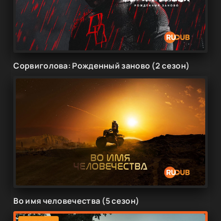
Сорвиголова: Рожденный заново (2 сезон)
Во имя человечества (5 сезон)