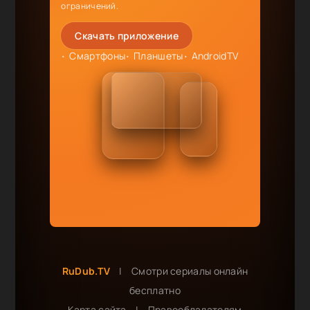
ограничений.
Скачать приложение
Смартфоны
Планшеты
AndroidTV
RuDub.TV
|
Смотри сериалы онлайн
бесплатно
Карта сайта
|
Правообладателям