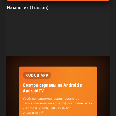
Из многих (1 сезон)
RUDUB.APP
Смотри сериалы на Android и
AndroidTV
Удобное приложение для просмотра
сериалов онлайн на смартфонах, планшетах
и AndroidTV. Новинки и хиты без
ограничений.