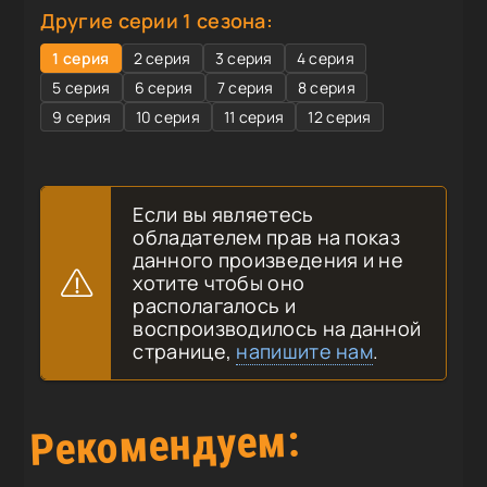
Другие серии 1 сезона:
1 серия
2 серия
3 серия
4 серия
5 серия
6 серия
7 серия
8 серия
9 серия
10 серия
11 серия
12 серия
Если вы являетесь
обладателем прав на показ
данного произведения и не
хотите чтобы оно
располагалось и
воспроизводилось на данной
странице,
напишите нам
.
Рекомендуем: