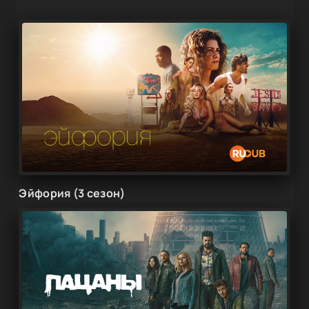
Эйфория (3 сезон)