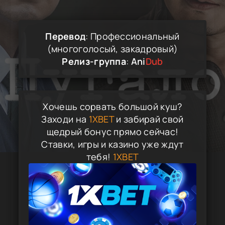
Перевод
: Профессиональный
(многоголосый, закадровый)
Релиз-группа
:
Ani
Dub
Хочешь сорвать большой куш?
Заходи на
1XBET
и забирай свой
щедрый бонус прямо сейчас!
Ставки, игры и казино уже ждут
тебя!
1XBET