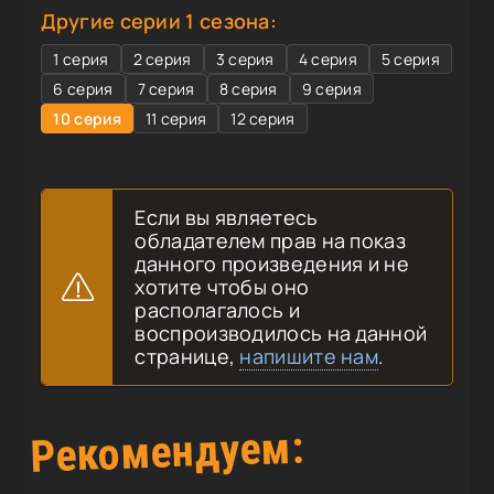
Другие серии 1 сезона:
1 серия
2 серия
3 серия
4 серия
5 серия
6 серия
7 серия
8 серия
9 серия
10 серия
11 серия
12 серия
Если вы являетесь
обладателем прав на показ
данного произведения и не
хотите чтобы оно
располагалось и
воспроизводилось на данной
странице,
напишите нам
.
Рекомендуем: