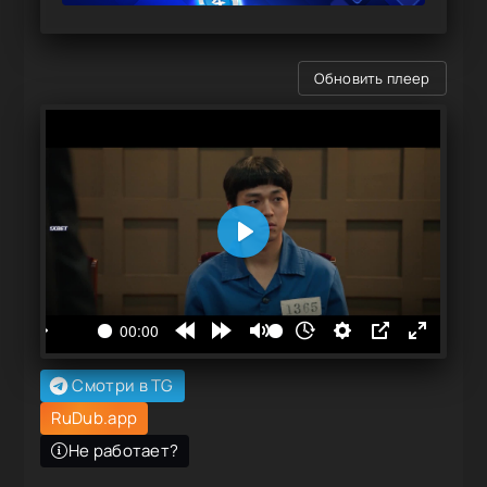
Обновить плеер
Смотри в TG
RuDub.app
Не работает?