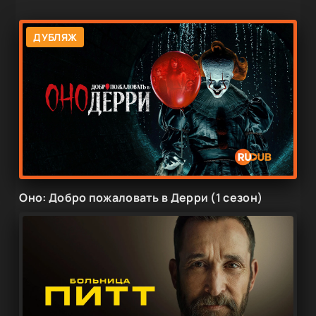
ДУБЛЯЖ
Оно: Добро пожаловать в Дерри (1 сезон)