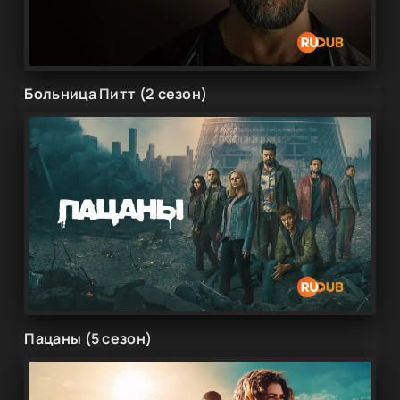
Больница Питт (2 сезон)
Пацаны (5 сезон)