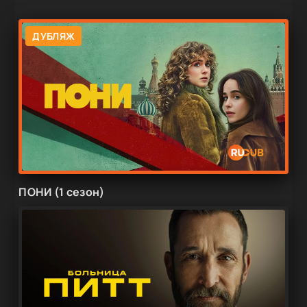
ДУБЛЯЖ
ПОНИ (1 сезон)