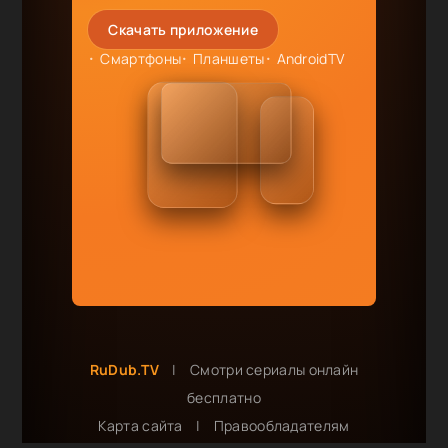
Скачать приложение
Смартфоны
Планшеты
AndroidTV
RuDub.TV
|
Смотри сериалы онлайн
бесплатно
Карта сайта
|
Правообладателям